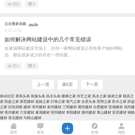
816
0
点击重新加载
asdx
9-23 11:52
如何解决网站建设中的几个常见错误
在诸城网站建设市场上，任何一家网站建设公司给客户做好网站
后，都会或多或少的存在一些问题， ...
811
0
上一页
第5页
下一页
移动社区
屏风头条
装修头条
风水头条
楼梯之家
布艺之家
风水之家
板材之家
模具之
家
防盗之家
新型建材
老姚之家
灯饰之家
电气之家
全景头条
照明之家
防水之家
防盗
之家
区快洞察
建材
漳州建材
泉州建材
三明建材
莆田建材
合肥建材
宣城建材
池州建
材
亳州建材
六安建材
巢湖建材
宿州建材
阜阳建材
滁州建材
黄山建材
安庆建材
铜陵
建材
淮北建材
马鞍山建材
首页
资讯
发现
我的