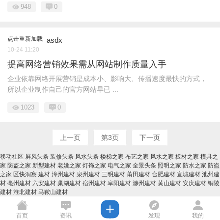
948
0
点击重新加载
asdx
10-24 11:20
提高网络营销效果需从网站制作质量入手
企业依靠网络开展营销是成本小、影响大、传播速度最快的方式，
所以企业制作自己的官方网站早已 ...
1023
0
上一页
第3页
下一页
移动社区
屏风头条
装修头条
风水头条
楼梯之家
布艺之家
风水之家
板材之家
模具之
家
防盗之家
新型建材
老姚之家
灯饰之家
电气之家
全景头条
照明之家
防水之家
防盗
之家
区快洞察
建材
漳州建材
泉州建材
三明建材
莆田建材
合肥建材
宣城建材
池州建
材
亳州建材
六安建材
巢湖建材
宿州建材
阜阳建材
滁州建材
黄山建材
安庆建材
铜陵
建材
淮北建材
马鞍山建材
首页
资讯
发现
我的